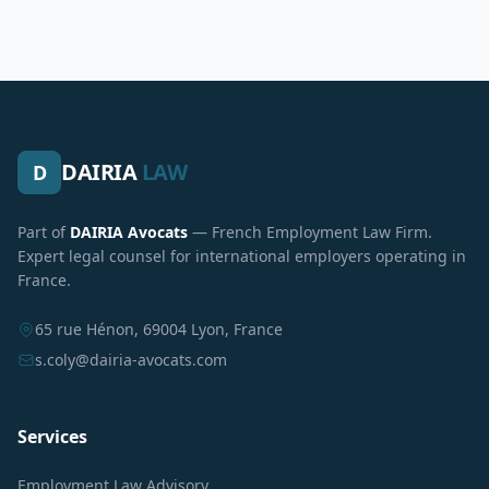
DAIRIA
LAW
D
Part of
DAIRIA Avocats
— French Employment Law Firm.
Expert legal counsel for international employers operating in
France.
65 rue Hénon, 69004 Lyon, France
s.coly@dairia-avocats.com
Services
Employment Law Advisory