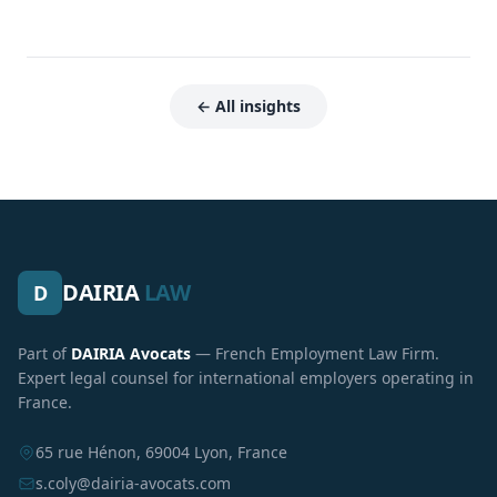
← All insights
DAIRIA
LAW
D
Part of
DAIRIA Avocats
— French Employment Law Firm.
Expert legal counsel for international employers operating in
France.
65 rue Hénon, 69004 Lyon, France
s.coly@dairia-avocats.com