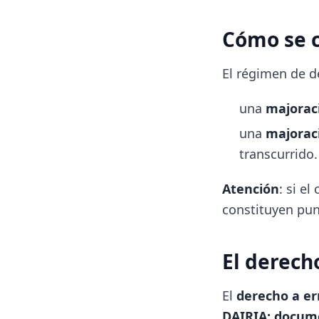
Cómo se c
El régimen de d
una
majoraci
una
majorac
transcurrido.
Atención
: si e
constituyen pu
El derech
El
derecho a er
DAIRIA: docume