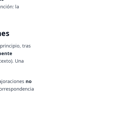
nción: la
nes
principio, tras
mente
texto). Una
majoraciones
no
correspondencia