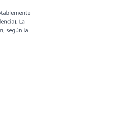
notablemente
encia). La
n, según la