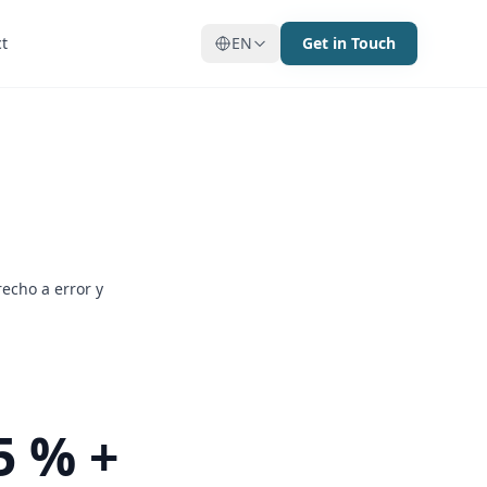
t
t
EN
EN
Get in Touch
Get in Touch
echo a error y
5 % +