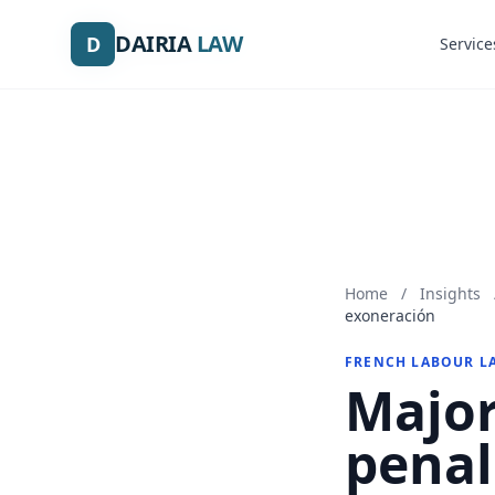
DAIRIA
DAIRIA
LAW
LAW
D
D
Service
Service
Home
/
Insights
exoneración
FRENCH LABOUR L
Major
penal