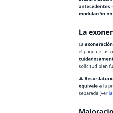
antecedentes
—
modulación no 
La exoner
La
exoneración
el pago de las 
cuidadosamente
solicitud bien 
⚠️
Recordatori
equivale a
la p
separada (ver
l
Majoracio