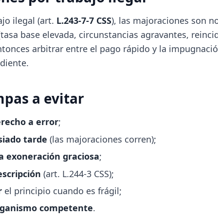
jo ilegal (art.
L.243-7-7 CSS
), las majoraciones son 
tasa base elevada, circunstancias agravantes, reincid
tonces arbitrar entre el pago rápido y la impugnació
diente.
mpas a evitar
erecho a error
;
iado tarde
(las majoraciones corren);
 la exoneración graciosa
;
escripción
(art. L.244-3 CSS);
r
el principio cuando es frágil;
rganismo competente
.