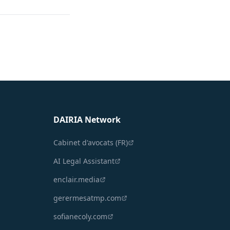
DAIRIA Network
Cabinet d'avocats (FR)
AI Legal Assistant
enclair.media
gerermesatmp.com
sofianecoly.com