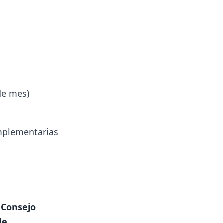
de mes)
omplementarias
.
Consejo
de