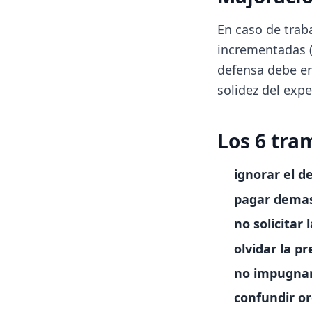
En caso de traba
incrementadas (
defensa debe en
solidez del expe
Los 6 tra
ignorar el d
pagar demas
no solicitar
olvidar la pr
no impugna
confundir o