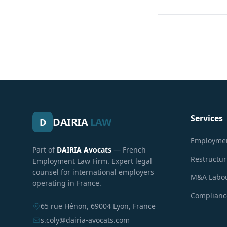
Services
DAIRIA
LAW
D
Employmen
Part of
DAIRIA Avocats
— French
Restructu
Employment Law Firm. Expert legal
counsel for international employers
M&A Labou
operating in France.
Compliance
65 rue Hénon, 69004 Lyon, France
s.coly@dairia-avocats.com