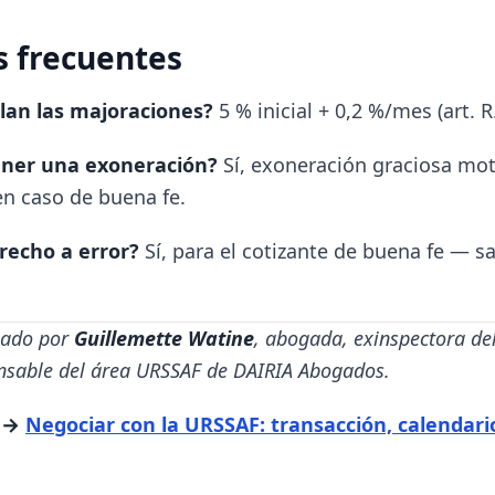
 frecuentes
lan las majoraciones?
5 % inicial + 0,2 %/mes (art. R
ener una exoneración?
Sí, exoneración graciosa mot
n caso de buena fe.
erecho a error?
Sí, para el cotizante de buena fe — sa
isado por
Guillemette Watine
, abogada, exinspectora de
nsable del área URSSAF de DAIRIA Abogados.
o →
Negociar con la URSSAF: transacción, calendari