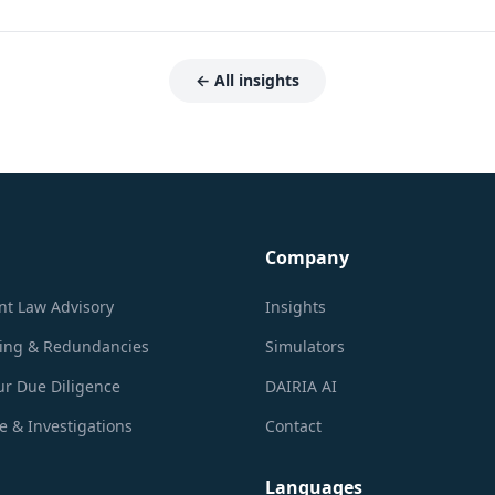
← All insights
Company
t Law Advisory
Insights
ring & Redundancies
Simulators
r Due Diligence
DAIRIA AI
 & Investigations
Contact
Languages