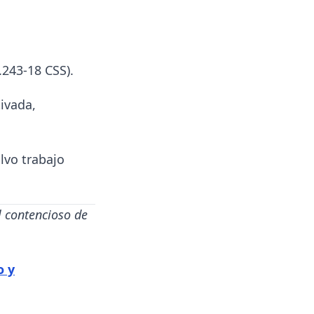
.243-18 CSS).
ivada,
lvo trabajo
l contencioso de
o y