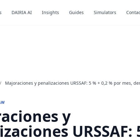
s
s
DAIRIA AI
DAIRIA AI
Insights
Insights
Guides
Guides
Simulators
Simulators
Contac
Contac
/
Majoraciones y penalizaciones URSSAF: 5 % + 0,2 % por mes, der
AW
aciones y
izaciones URSSAF: 