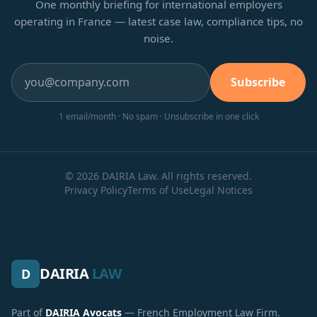
One monthly briefing for international employers
operating in France — latest case law, compliance tips, no
noise.
Subscribe
1 email/month · No spam · Unsubscribe in one click
© 2026 DAIRIA Law. All rights reserved.
Privacy Policy
Terms of Use
Legal Notices
DAIRIA
LAW
D
Part of
DAIRIA Avocats
— French Employment Law Firm.