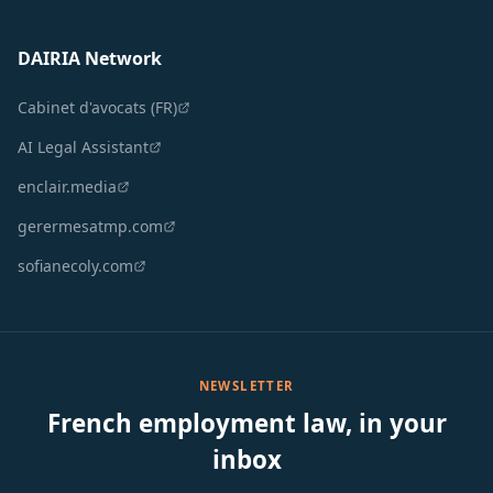
DAIRIA Network
Cabinet d'avocats (FR)
AI Legal Assistant
enclair.media
gerermesatmp.com
sofianecoly.com
NEWSLETTER
French employment law, in your
inbox