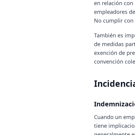
en relación con
empleadores deb
No cumplir con 
También es imp
de medidas part
exención de pre
convención colec
Incidenci
Indemnizació
Cuando un empl
tiene implicaci
generalmente es