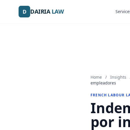
DAIRIA
DAIRIA
LAW
LAW
D
D
Service
Service
Home
/
Insights
empleadores
FRENCH LABOUR L
Indem
por i