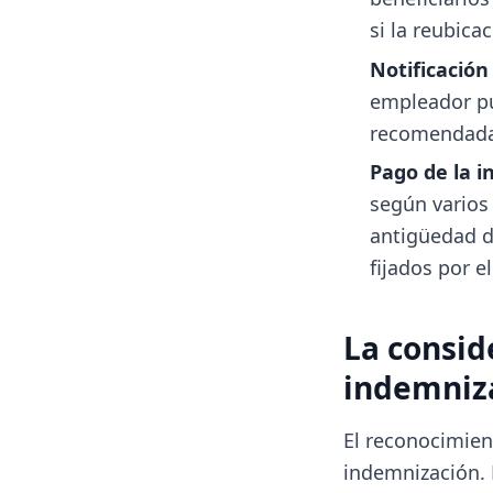
si la reubica
Notificación
empleador pu
recomendada 
Pago de la 
según varios 
antigüedad d
fijados por e
La consid
indemniz
El reconocimien
indemnización. 