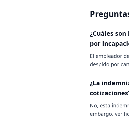
Preguntas
¿Cuáles son 
por incapac
El empleador deb
despido por car
¿La indemniz
cotizaciones
No, esta indemn
embargo, verifi