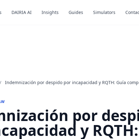
s
s
DAIRIA AI
DAIRIA AI
Insights
Insights
Guides
Guides
Simulators
Simulators
Contac
Contac
/
Indemnización por despido por incapacidad y RQTH: Guía comp
AW
nización por desp
ncapacidad y RQTH: