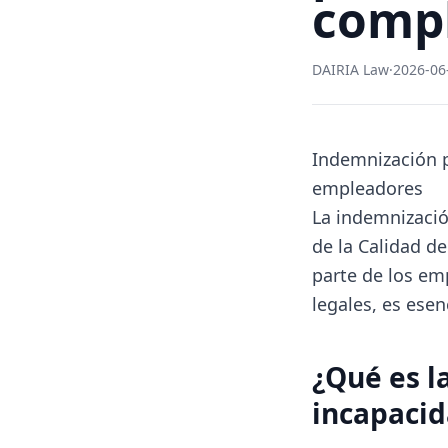
compl
DAIRIA Law
·
2026-06
Indemnización p
empleadores
La indemnizació
de la Calidad d
parte de los em
legales, es ese
¿Qué es l
incapaci