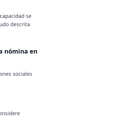
ncapacidad se
nudo descrita
la nómina en
iones sociales
onsidere