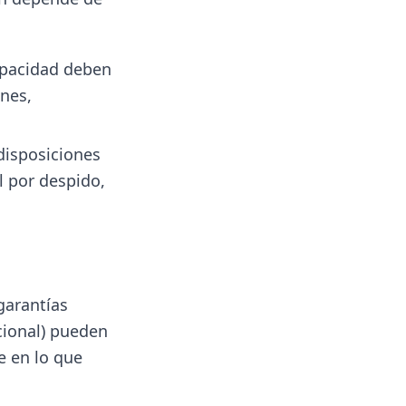
apacidad deben
nes,
disposiciones
l por despido,
garantías
cional) pueden
e en lo que