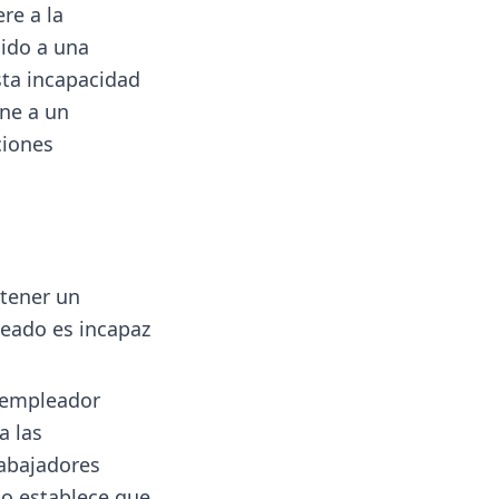
re a la
ido a una
sta incapacidad
rne a un
ciones
btener un
leado es incapaz
l empleador
a las
rabajadores
ajo establece que