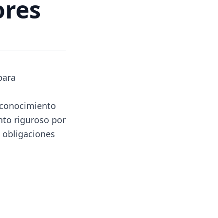
ores
para
econocimiento
nto riguroso por
 obligaciones