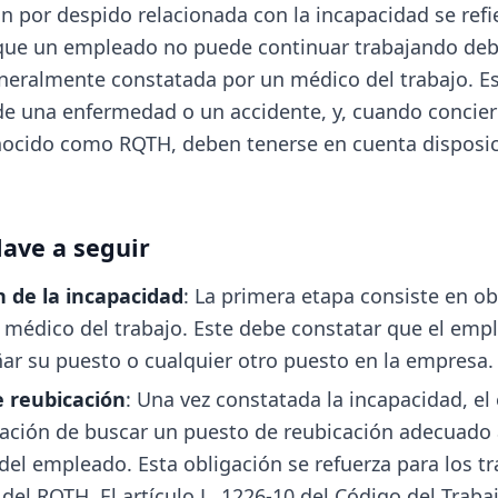
n por despido relacionada con la incapacidad se refie
 que un empleado no puede continuar trabajando deb
neralmente constatada por un médico del trabajo. E
de una enfermedad o un accidente, y, cuando concie
ocido como RQTH, deben tenerse en cuenta disposi
lave a seguir
 de la incapacidad
: La primera etapa consiste en o
 médico del trabajo. Este debe constatar que el emp
r su puesto o cualquier otro puesto en la empresa.
 reubicación
: Una vez constatada la incapacidad, e
igación de buscar un puesto de reubicación adecuado 
del empleado. Esta obligación se refuerza para los t
 del RQTH. El artículo L. 1226-10 del Código del Trab