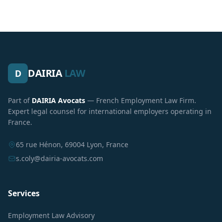
DAIRIA
LAW
D
Part of
DAIRIA Avocats
— French Employment Law Firm.
Expert legal counsel for international employers operating in
France.
65 rue Hénon, 69004 Lyon, France
s.coly@dairia-avocats.com
Services
Employment Law Advisory