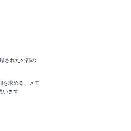
録された外部の
細を求める、メモ
負います