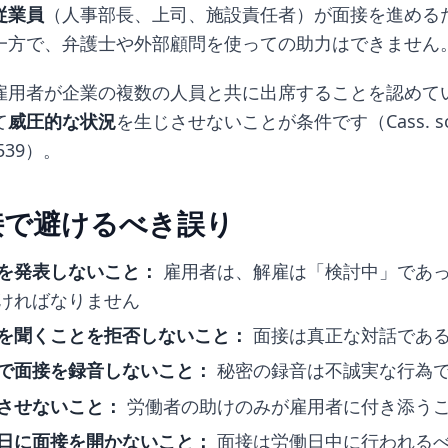
従業員
（人事部長、上司、施設責任者）が面接を進める
一方で、弁護士や外部顧問を使っての助力はできません
雇用者が企業の複数の人員と共に出席することを認めて
て
威圧的な状況
を生じさせないことが条件です（Cass. soc.
.539）。
接で避けるべき誤り
を発表しないこと：
雇用者は、解雇は「検討中」であ
ければなりません
を聞くことを拒否しないこと：
面接は真正な対話であ
で面接を録音しないこと：
秘密の録音は不誠実な行為
させないこと：
労働者の助けのみが雇用者に付き添う
日に面接を開かないこと：
面接は労働日中に行われる