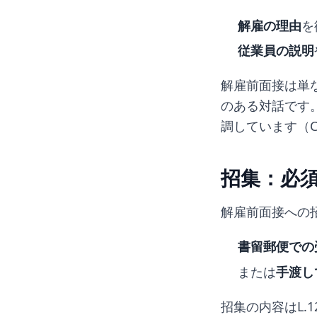
解雇の理由
を
従業員の説明
解雇前面接は単
のある対話です
調しています（Cass
招集：必
解雇前面接への
書留郵便での
または
手渡し
招集の内容はL.