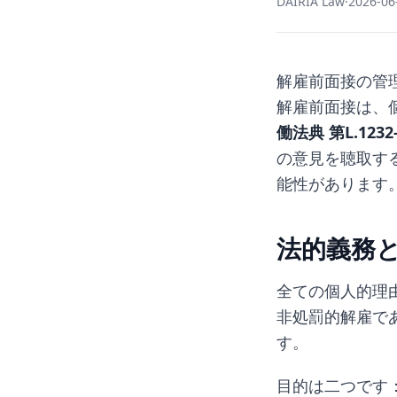
DAIRIA Law
·
2026-06
解雇前面接の管理
解雇前面接は、
働法典 第L.1232
の意見を聴取す
能性があります
法的義務
全ての個人的理
非処罰的解雇で
す。
目的は二つです