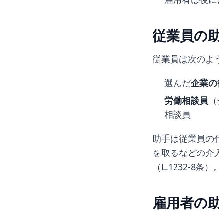
従業員の
従業員は次のよ
選んだ
企業の
労働相談員
（
相談員
助手は従業員の
を取るなどの介
（L.1232-8条）
雇用者の