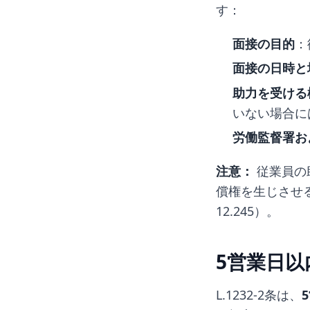
す：
面接の目的
：
面接の日時と
助力を受ける
いない場合に
労働監督署お
注意：
従業員の
償権を生じさせる手続
12.245）。
5営業日以
L.1232-2条は、