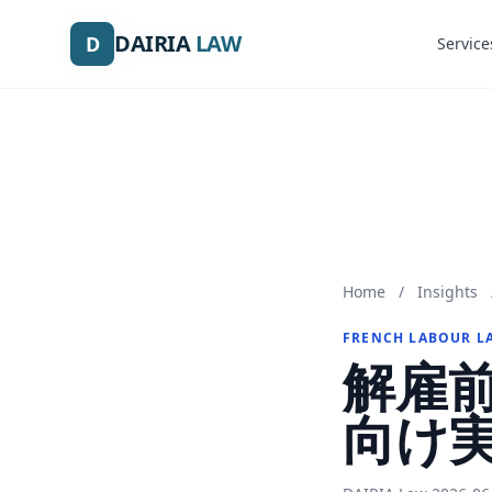
DAIRIA
DAIRIA
LAW
LAW
D
D
Service
Service
Home
/
Insights
FRENCH LABOUR L
解雇
向け実