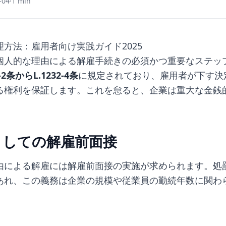
-04
·
1 min
方法：雇用者向け実践ガイド2025
個人的な理由による解雇手続きの必須かつ重要なステッ
-2条からL.1232-4条
に規定されており、雇用者が下す決
る権利を保証します。これを怠ると、企業は重大な金銭
。
としての解雇前面接
由による解雇には解雇前面接の実施が求められます。処
あれ、この義務は企業の規模や従業員の勤続年数に関わ
：