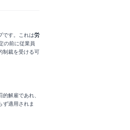
プです。これは
労
定の前に従業員
的制裁を受ける可
罰的解雇であれ、
らず適用されま