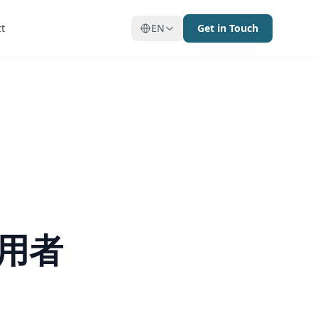
t
t
EN
EN
Get in Touch
Get in Touch
用者