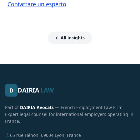
Contattare un esperto
← All insights
DAIRIA
LAW
D
Part of
DAIRIA Avocats
— French Employment Law Firm.
Expert legal counsel for international employers operating in
France.
65 rue Hénon, 69004 Lyon, France