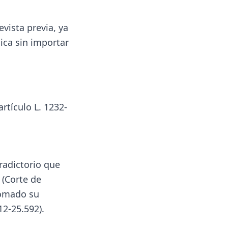
vista previa, ya
lica sin importar
rtículo L. 1232-
radictorio que
 (Corte de
tomado su
12-25.592).