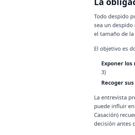
La obliga
Todo despido po
sea un despido d
el tamaño de la
El objetivo es d
Exponer los
3)
Recoger sus 
La entrevista p
puede influir en
Casación) recu
decisión antes d