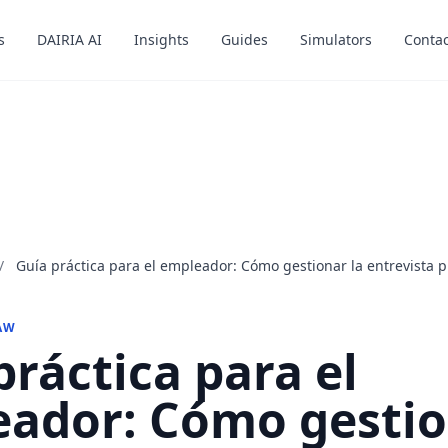
s
s
DAIRIA AI
DAIRIA AI
Insights
Insights
Guides
Guides
Simulators
Simulators
Contac
Contac
/
Guía práctica para el empleador: Cómo gestionar la entrevista p
AW
práctica para el
ador: Cómo gesti