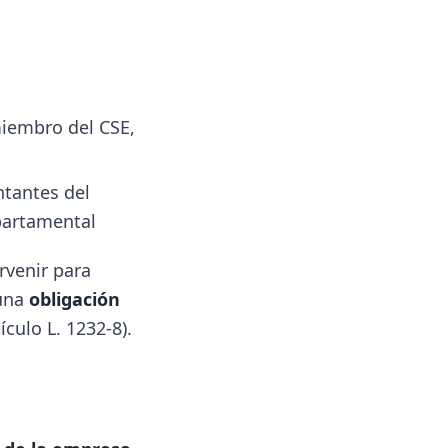
miembro del CSE,
tantes del
epartamental
rvenir para
 una
obligación
culo L. 1232-8).