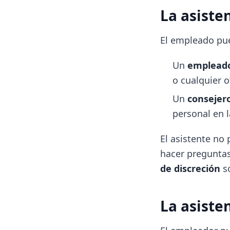
La asiste
El empleado pue
Un
empleado
o cualquier o
Un
consejer
personal en 
El asistente no
hacer preguntas
de discreción
so
La asiste