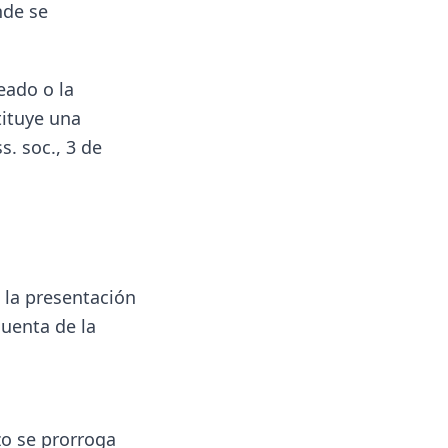
nde se
eado o la
tituye una
. soc., 3 de
 la presentación
cuenta de la
zo se prorroga