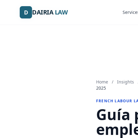
DAIRIA
DAIRIA
LAW
LAW
D
D
Service
Service
Home
/
Insights
2025
FRENCH LABOUR L
Guía 
emple