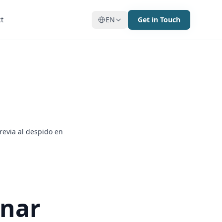
t
t
EN
EN
Get in Touch
Get in Touch
revia al despido en
onar