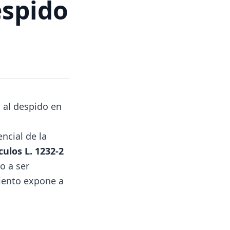
espido
 al despido en
ncial de la
culos L. 1232-2
o a ser
iento expone a