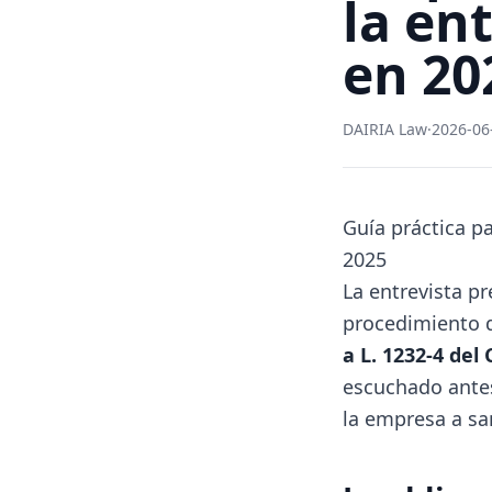
la en
en 20
DAIRIA Law
·
2026-06
Guía práctica p
2025
La entrevista pr
procedimiento d
a L. 1232-4 del
escuchado antes
la empresa a san