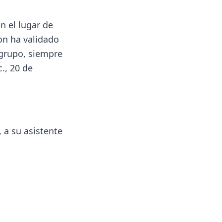
n el lugar de
on ha validado
 grupo, siempre
., 20 de
 a su asistente