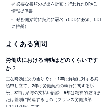
✅ 必要な書類の提出を計画：行われたDPAE、
情報提供書
✅ 勤務開始前に契約に署名（CDDに必須、CDI
に推奨）
よくある質問
労働法における時効はどのくらいです
か？
主な時効は次の通りです：
1年
は解雇に対する異
議申し立て、
2年
は労働契約の執行に関する訴
訟、
3年
は給与の支払い訴訟、
5年
は精神的虐待ま
たは差別に関連するもの（フランス労働法第
L.1471-1条）です。