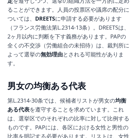
定
を遵守しつつ、選挙の組織方法を一方的に定め
ることができます。人員の投票区や議席の配分に
ついては、
DREETS
に申請する必要があります
（フランス労働法第L.2314-13条）。DREETSは、
2ヶ月以内に判断を下す義務があります。PAPの
全くの不交渉（労働組合の未招待）は、裁判所に
よって選挙の
無効理由
とされる可能性がありま
す。
男女の均衡ある代表
第L.2314-30条では、候補者リストが男女の
均衡
ある代表
を遵守することを求めています。これ
は、選挙区でのそれぞれの比率に対して比例する
ものです。PAPには、各区における女性と男性の
比率を明記する必要があります。リストは、女性