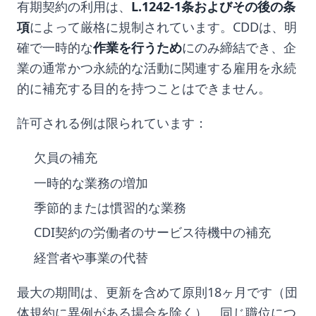
有期契約の利用は、
L.1242-1条およびその後の条
項
によって厳格に規制されています。CDDは、明
確で一時的な
作業を行うため
にのみ締結でき、企
業の通常かつ永続的な活動に関連する雇用を永続
的に補充する目的を持つことはできません。
許可される例は限られています：
欠員の補充
一時的な業務の増加
季節的または慣習的な業務
CDI契約の労働者のサービス待機中の補充
経営者や事業の代替
最大の期間は、更新を含めて原則18ヶ月です（団
体規約に異例がある場合を除く）。同じ職位につ