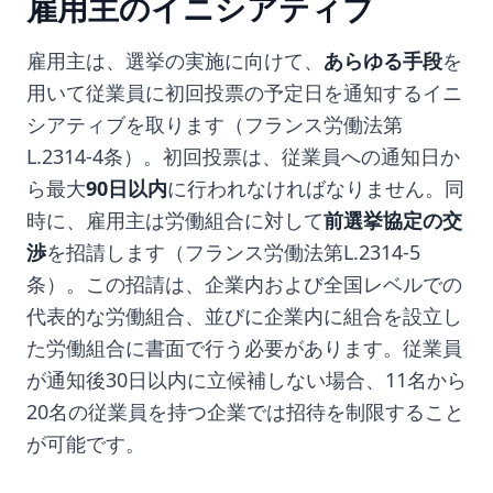
雇用主のイニシアティブ
雇用主は、選挙の実施に向けて、
あらゆる手段
を
用いて従業員に初回投票の予定日を通知するイニ
シアティブを取ります（フランス労働法第
L.2314-4条）。初回投票は、従業員への通知日か
ら最大
90日以内
に行われなければなりません。同
時に、雇用主は労働組合に対して
前選挙協定の交
渉
を招請します（フランス労働法第L.2314-5
条）。この招請は、企業内および全国レベルでの
代表的な労働組合、並びに企業内に組合を設立し
た労働組合に書面で行う必要があります。従業員
が通知後30日以内に立候補しない場合、11名から
20名の従業員を持つ企業では招待を制限すること
が可能です。