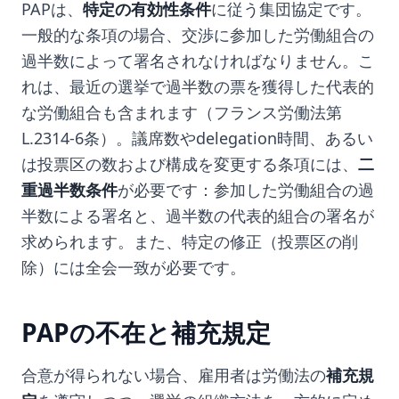
PAPは、
特定の有効性条件
に従う集団協定です。
一般的な条項の場合、交渉に参加した労働組合の
過半数によって署名されなければなりません。こ
れは、最近の選挙で過半数の票を獲得した代表的
な労働組合も含まれます（フランス労働法第
L.2314-6条）。議席数やdelegation時間、あるい
は投票区の数および構成を変更する条項には、
二
重過半数条件
が必要です：参加した労働組合の過
半数による署名と、過半数の代表的組合の署名が
求められます。また、特定の修正（投票区の削
除）には全会一致が必要です。
PAPの不在と補充規定
合意が得られない場合、雇用者は労働法の
補充規