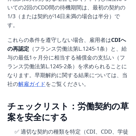
いての2回のCDD間の待機期間は、最初の契約の
1/3（または契約が14日未満の場合は半分）で
す。
これらの条件を遵守しない場合、雇用者は
CDIへ
の再認定
（フランス労働法第L.1245-1条）と、給
与の最低1ヶ月分に相当する補償金の支払い（フ
ランス労働法第L.1245-2条）を求められることに
なります。早期解約に関する結果については、当
社の
解雇ガイド
をご覧ください。
チェックリスト：労働契約の草
案を安全にする
✅ 適切な契約の種類を特定（CDI、CDD、学徒