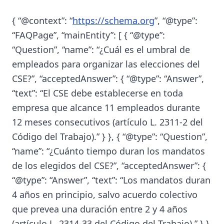
{ “@context”: “
https://schema.org
”, “@type”:
“FAQPage”, “mainEntity”: [ { “@type”:
“Question”, “name”: “¿Cuál es el umbral de
empleados para organizar las elecciones del
CSE?”, “acceptedAnswer”: { “@type”: “Answer”,
“text”: “El CSE debe establecerse en toda
empresa que alcance 11 empleados durante
12 meses consecutivos (artículo L. 2311-2 del
Código del Trabajo).” } }, { “@type”: “Question”,
“name”: “¿Cuánto tiempo duran los mandatos
de los elegidos del CSE?”, “acceptedAnswer”: {
“@type”: “Answer”, “text”: “Los mandatos duran
4 años en principio, salvo acuerdo colectivo
que prevea una duración entre 2 y 4 años
(artículo L. 2314-33 del Código del Trabajo).” } },