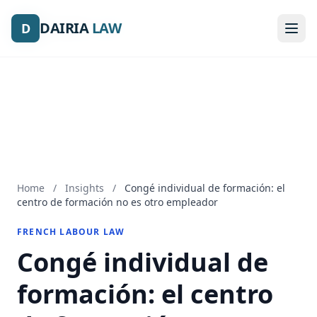
DAIRIA
DAIRIA
LAW
LAW
D
D
Home
/
Insights
/
Congé individual de formación: el
centro de formación no es otro empleador
FRENCH LABOUR LAW
Congé individual de
formación: el centro