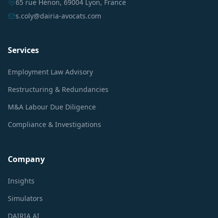
65 rue Hénon, 69004 Lyon, France
s.coly@dairia-avocats.com
Services
Employment Law Advisory
Restructuring & Redundancies
M&A Labour Due Diligence
Compliance & Investigations
Company
Insights
Simulators
DAIRIA AI