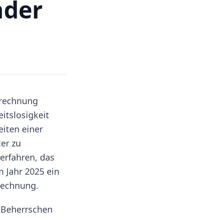
nder
brechnung
eitslosigkeit
eiten einer
ter zu
erfahren, das
 Jahr 2025 ein
rechnung.
s Beherrschen