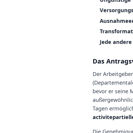
Versorgung
Ausnahmeer
Transformat
Jede andere
Das Antrags
Der Arbeitgebe
(Departementale 
bevor er seine M
außergewöhnlic
Tagen ermöglich
activitepartiel
Die Genehmigun