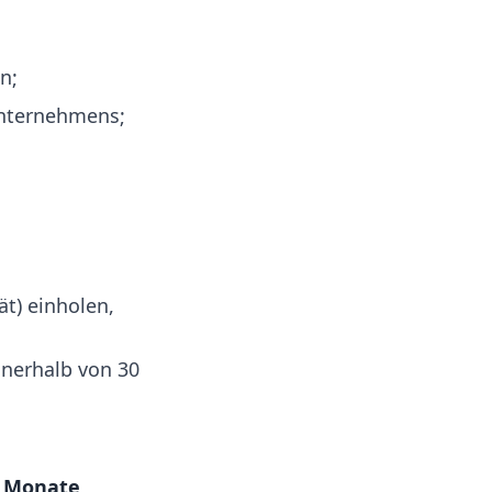
n;
nternehmens;
ät) einholen,
nerhalb von 30
 Monate