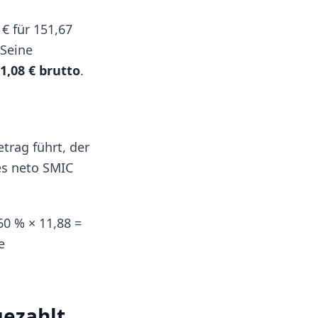
€ für 151,67
 Seine
1,08 € brutto
.
rag führt, der
es neto SMIC
60 % × 11,88 =
e
gezahlt