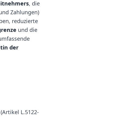
eitnehmers
, die
 und Zahlungen)
ben, reduzierte
grenze
und die
 umfassende
etin der
Artikel L.5122-