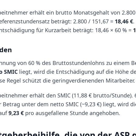
eitnehmer erhält ein brutto Monatsgehalt von 2.800 
eferenzstundensatz beträgt: 2.800 / 151,67 =
18,46 €
.
tschädigung für Kurzarbeit beträgt: 18,46 × 60 % =
1
oden
hnung von 60 % des Bruttostundenlohns zu einem Bet
o SMIC
liegt, wird die Entschädigung auf die Höhe d
e Regel schützt die geringverdienenden Mitarbeiter.
eitnehmer erhält den SMIC (11,88 € brutto/Stunde). 
r Betrag unter dem netto SMIC (~9,23 €) liegt, wird di
auf
9,23 €
pro ausgefallene Stunde angehoben.
tgeberbeihilfe, die von der ASP 