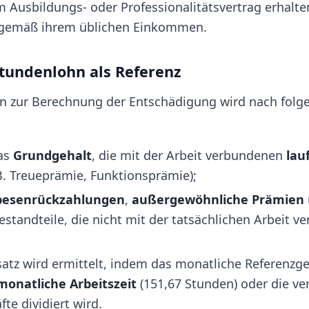
 Ausbildungs- oder Professionalitätsvertrag erhalten
gemäß ihrem üblichen Einkommen.
Stundenlohn als Referenz
hn zur Berechnung der Entschädigung wird nach folg
das
Grundgehalt
, die mit der Arbeit verbundenen
lau
B. Treueprämie, Funktionsprämie);
pesenrückzahlungen
,
außergewöhnliche Prämien
standteile, die nicht mit der tatsächlichen Arbeit v
atz wird ermittelt, indem das monatliche Referenzge
monatliche Arbeitszeit
(151,67 Stunden) oder die ve
äfte dividiert wird.