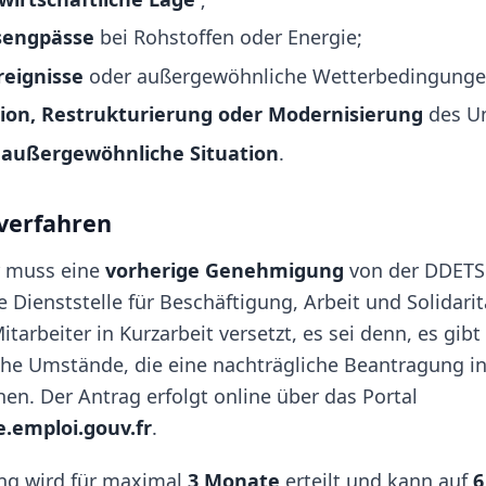
sengpässe
bei Rohstoffen oder Energie;
eignisse
oder außergewöhnliche Wetterbedingunge
ion, Restrukturierung oder Modernisierung
des U
 außergewöhnliche Situation
.
verfahren
r muss eine
vorherige Genehmigung
von der DDETS
Dienststelle für Beschäftigung, Arbeit und Solidarit
itarbeiter in Kurzarbeit versetzt, es sei denn, es gibt
he Umstände, die eine nachträgliche Beantragung in
en. Der Antrag erfolgt online über das Portal
le.emploi.gouv.fr
.
g wird für maximal
3 Monate
erteilt und kann auf
6