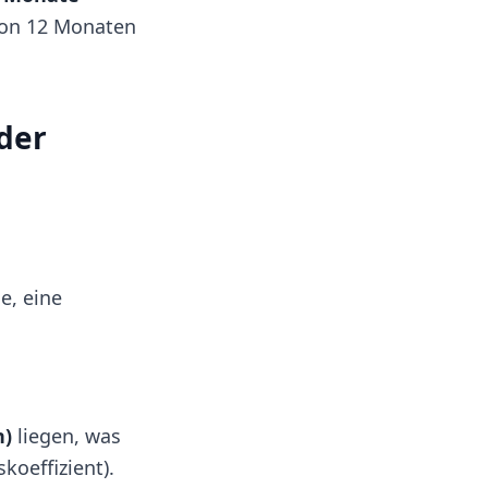
 von 12 Monaten
der
e, eine
n)
liegen, was
koeffizient).