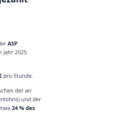
der
ASP
m Jahr 2025
€
pro Stunde.
ischen der an
nlohns) und der
 etwa
24 % des