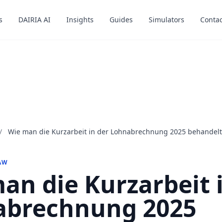
s
s
DAIRIA AI
DAIRIA AI
Insights
Insights
Guides
Guides
Simulators
Simulators
Contac
Contac
/
Wie man die Kurzarbeit in der Lohnabrechnung 2025 behandelt
AW
an die Kurzarbeit 
abrechnung 2025