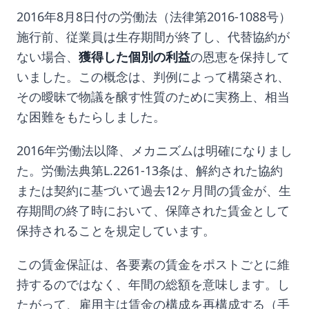
2016年8月8日付の労働法（法律第2016-1088号）
施行前、従業員は生存期間が終了し、代替協約が
ない場合、
獲得した個別の利益
の恩恵を保持して
いました。この概念は、判例によって構築され、
その曖昧で物議を醸す性質のために実務上、相当
な困難をもたらしました。
2016年労働法以降、メカニズムは明確になりまし
た。労働法典第L.2261-13条は、解約された協約
または契約に基づいて過去12ヶ月間の賃金が、生
存期間の終了時において、保障された賃金として
保持されることを規定しています。
この賃金保証は、各要素の賃金をポストごとに維
持するのではなく、年間の総額を意味します。し
たがって、雇用主は賃金の構成を再構成する（手