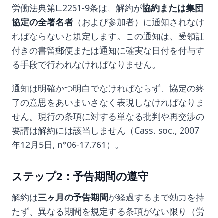
労働法典第L.2261-9条は、解約が
協約または集団
協定の全署名者
（および参加者）に通知されなけ
ればならないと規定します。この通知は、受領証
付きの書留郵便または通知に確実な日付を付与す
る手段で行われなければなりません。
通知は明確かつ明白でなければならず、協定の終
了の意思をあいまいさなく表現しなければなりま
せん。現行の条項に対する単なる批判や再交渉の
要請は解約には該当しません（Cass. soc., 2007
年12月5日, n°06-17.761）。
ステップ2：予告期間の遵守
解約は
三ヶ月の予告期間
が経過するまで効力を持
たず、異なる期間を規定する条項がない限り（労