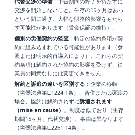
代替交渉の準備
：予告期間の終了を待たずに
交渉を開始しないこと。生存の15ヶ月はあっ
という間に過ぎ、大幅な財務的影響をもたら
す可能性があります（賃金保証の維持）。
個別の労働契約の監査
：特定の協約条項が契
約に組み込まれている可能性があります（参
照または明示的再導入により）。これらの契
約条項は解約された協約の影響を受けず、従
業員の同意なしには変更できません。
解約と訴追の違いを区別する
：企業の移転
（労働法典第L.1224-1条）、合併または譲渡の
場合、協約は解約されずに
訴追されます
（mise en cause）
。制度は似ており（生存
期間15ヶ月、代替交渉）、事由は異なります
（労働法典第L.2261-14条）。