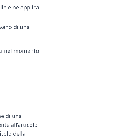
ile e ne applica
avano di una
tici nel momento
ne di una
te all’articolo
itolo della