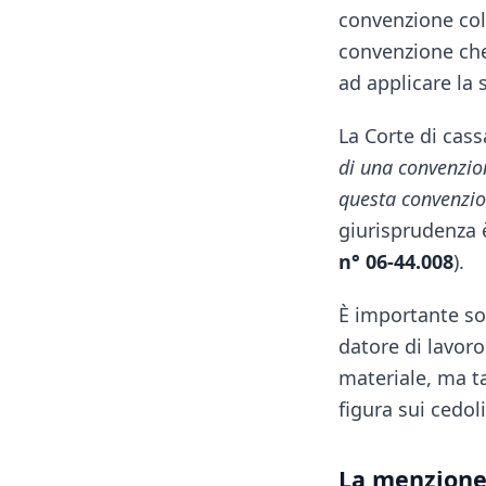
convenzione coll
convenzione che
ad applicare la
La Corte di cas
di una convenzion
questa convenzio
giurisprudenza 
n° 06-44.008
).
È importante so
datore di lavoro
materiale, ma ta
figura sui cedol
La menzione 