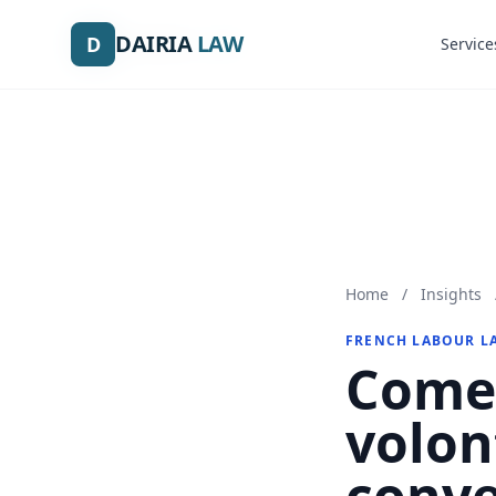
DAIRIA
DAIRIA
LAW
LAW
D
D
Service
Service
Home
/
Insights
FRENCH LABOUR L
Come 
volon
conve