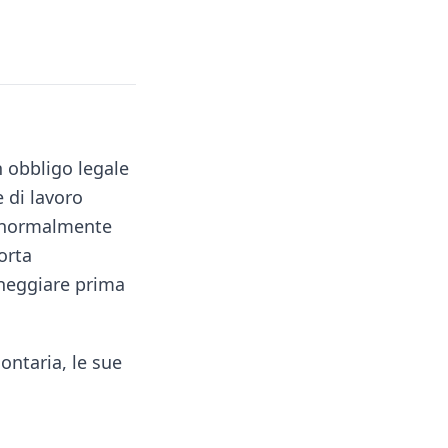
n obbligo legale
e di lavoro
e normalmente
orta
oneggiare prima
ontaria, le sue