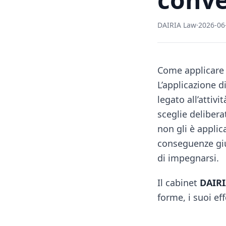
DAIRIA Law
·
2026-06
Come applicare 
L’applicazione d
legato all’attivi
sceglie deliber
non gli è appli
conseguenze giu
di impegnarsi.
Il cabinet
DAIRI
forme, i suoi eff