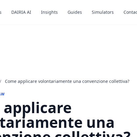
s
s
DAIRIA AI
DAIRIA AI
Insights
Insights
Guides
Guides
Simulators
Simulators
Contac
Contac
/
Come applicare volontariamente una convenzione collettiva?
AW
applicare
tariamente una
nzione collettiva?