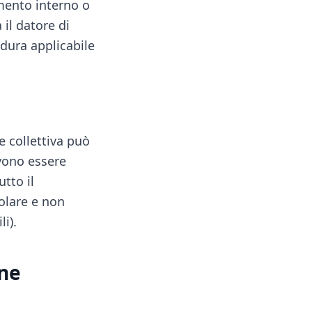
amento interno o
il datore di
dura applicabile
e collettiva può
evono essere
utto il
olare e non
li).
one