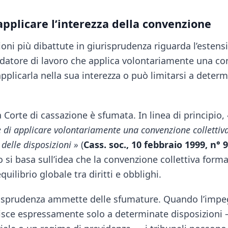
 applicare l’interezza della convenzione
oni più dibattute in giurisprudenza riguarda l’estens
l datore di lavoro che applica volontariamente una c
applicarla nella sua interezza o può limitarsi a deter
a Corte di cassazione è sfumata. In linea di principio,
e di applicare volontariamente una convenzione collettiv
 delle disposizioni »
(
Cass. soc., 10 febbraio 1999, n° 
 si basa sull’idea che la convenzione collettiva form
equilibrio globale tra diritti e obblighi.
urisprudenza ammette delle sfumature. Quando l’impe
ferisce espressamente solo a determinate disposizion