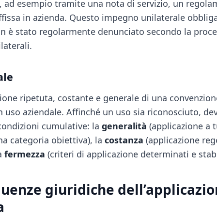
o, ad esempio tramite una nota di servizio, un regol
fissa in azienda. Questo impegno unilaterale obbliga 
on è stato regolarmente denunciato secondo la proce
laterali.
ale
azione ripetuta, costante e generale di una convenzion
n uso aziendale. Affinché un uso sia riconosciuto, d
condizioni cumulative: la
generalità
(applicazione a t
a categoria obiettiva), la
costanza
(applicazione reg
la
fermezza
(criteri di applicazione determinati e stabi
uenze giuridiche dell’applicazi
a