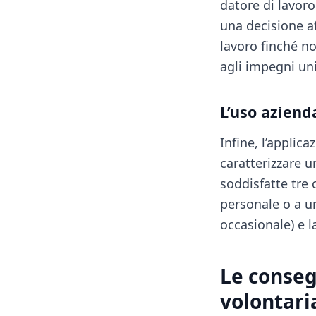
datore di lavor
una decisione af
lavoro finché n
agli impegni uni
L’uso aziend
Infine, l’applic
caratterizzare u
soddisfatte tre 
personale o a un
occasionale) e 
Le conseg
volontari