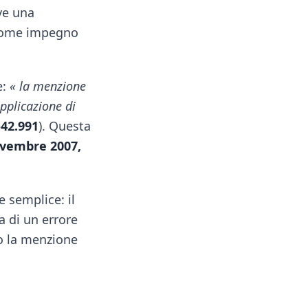
ive una
 come impegno
e:
« la menzione
pplicazione di
-42.991
). Questa
novembre 2007,
 semplice: il
a di un errore
do la menzione