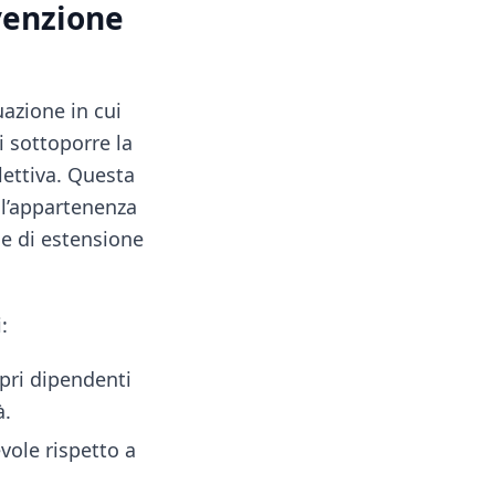
nvenzione
uazione in cui
i sottoporre la
lettiva. Questa
ll’appartenenza
le di estensione
:
opri dipendenti
à.
vole rispetto a