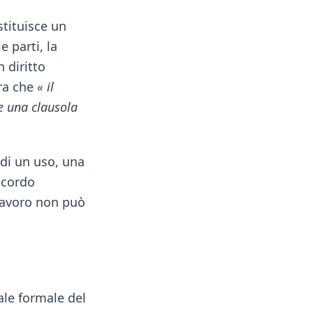
stituisce un
 parti, la
 diritto
era che
« il
ce una clausola
 di un uso, una
ccordo
 lavoro non può
ale formale del