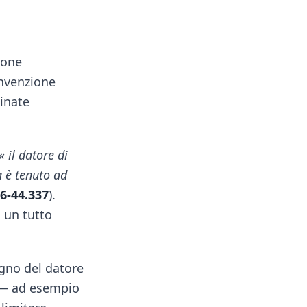
ione
onvenzione
minate
« il datore di
a è tenuto ad
96-44.337
).
a un tutto
gno del datore
i — ad esempio