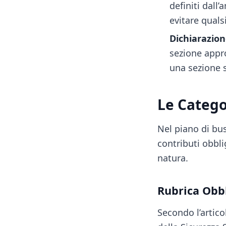
definiti dall
evitare quals
Dichiarazion
sezione appro
una sezione 
Le Categor
Nel piano di bu
contributi obbli
natura.
Rubrica Obb
Secondo l’artico