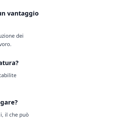
 un vantaggio
uzione dei
voro.
atura?
tabilite
agare?
i, il che può