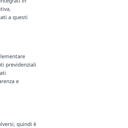
ntegrati in
tiva,
ati a questi
mplementare
ti previdenziali
ati
arenza e
lversi, quindi è