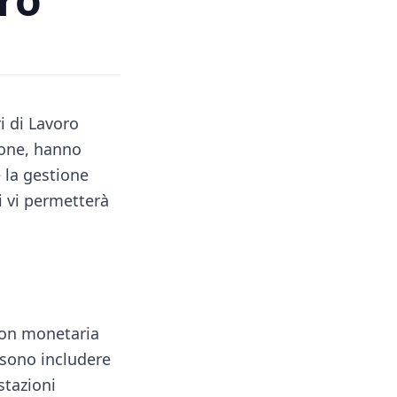
i di Lavoro
zione, hanno
 la gestione
i vi permetterà
non monetaria
ssono includere
stazioni