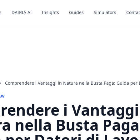
s
s
DAIRIA AI
DAIRIA AI
Insights
Insights
Guides
Guides
Simulators
Simulators
Contac
Contac
/
Comprendere i Vantaggi in Natura nella Busta Paga: Guida per D
AW
endere i Vantaggi
a nella Busta Paga
 per Datori di Lavo