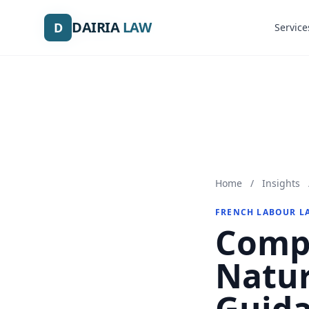
DAIRIA
DAIRIA
LAW
LAW
D
D
Service
Service
Home
/
Insights
FRENCH LABOUR L
Compr
Natur
Guida