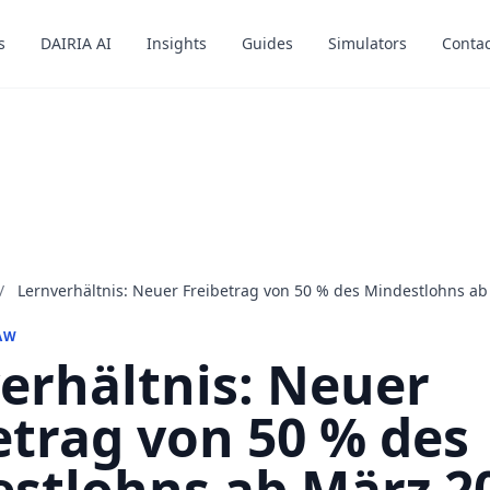
s
s
DAIRIA AI
DAIRIA AI
Insights
Insights
Guides
Guides
Simulators
Simulators
Contac
Contac
/
Lernverhältnis: Neuer Freibetrag von 50 % des Mindestlohns a
AW
erhältnis: Neuer
etrag von 50 % des
stlohns ab März 2