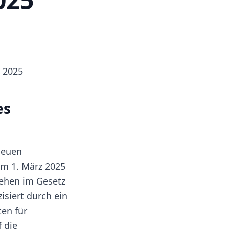
z 2025
es
 neuen
am 1. März 2025
ehen im Gesetz
isiert durch ein
en für
 die