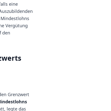
alls eine
n Auszubildenden
n Mindestlohns
ine Vergütung
f den
zwerts
 den Grenzwert
Mindestlohns
t, legte das