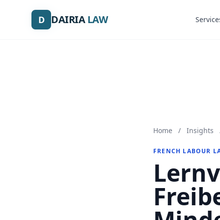
DAIRIA
DAIRIA
LAW
LAW
D
D
Service
Service
Home
/
Insights
FRENCH LABOUR L
Lernv
Freib
Minde