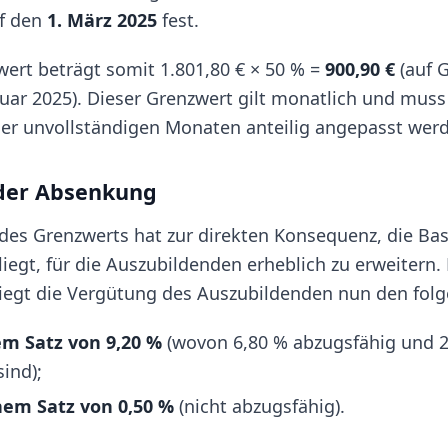
uf den
1. März 2025
fest.
ert beträgt somit 1.801,80 € × 50 % =
900,90 €
(auf 
uar 2025). Dieser Grenzwert gilt monatlich und muss b
er unvollständigen Monaten anteilig angepasst wer
der Absenkung
es Grenzwerts hat zur direkten Konsequenz, die Basi
iegt, für die Auszubildenden erheblich zu erweitern
liegt die Vergütung des Auszubildenden nun den fol
em Satz von 9,20 %
(wovon 6,80 % abzugsfähig und 2
ind);
nem Satz von 0,50 %
(nicht abzugsfähig).