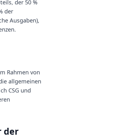
eils, der 50 %
% der
che Ausgaben),
enzen.
) im Rahmen von
die allgemeinen
lich CSG und
eren
r der