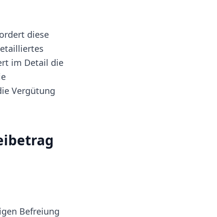
ordert diese
tailliertes
rt im Detail die
ie
die Vergütung
eibetrag
digen Befreiung