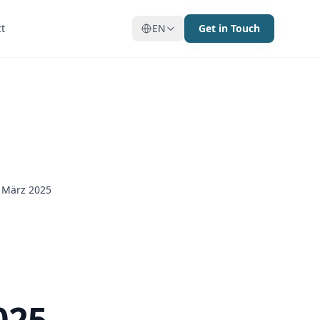
t
t
EN
EN
Get in Touch
Get in Touch
b März 2025
025