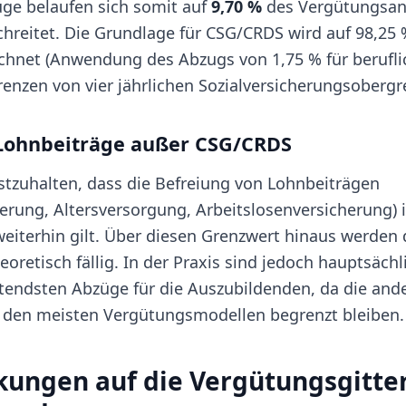
ge belaufen sich somit auf
9,70 %
des Vergütungsant
hreitet. Die Grundlage für CSG/CRDS wird auf 98,25 
chnet (Anwendung des Abzugs von 1,75 % für berufli
renzen von vier jährlichen Sozialversicherungsobergr
 Lohnbeiträge außer CSG/CRDS
festzuhalten, dass die Befreiung von Lohnbeiträgen
erung, Altersversorgung, Arbeitslosenversicherung
eiterhin gilt. Über diesen Grenzwert hinaus werden 
eoretisch fällig. In der Praxis sind jedoch hauptsäch
endsten Abzüge für die Auszubildenden, da die and
n den meisten Vergütungsmodellen begrenzt bleiben.
kungen auf die Vergütungsgitte