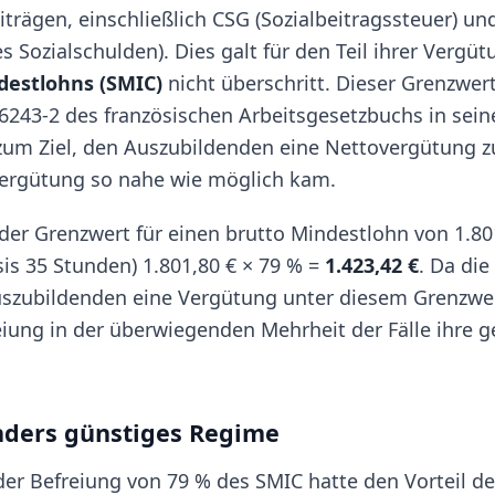
trägen, einschließlich CSG (Sozialbeitragssteuer) u
 Sozialschulden). Dies galt für den Teil ihrer Vergü
destlohns (SMIC)
nicht überschritt. Dieser Grenzwert
. 6243-2 des französischen Arbeitsgesetzbuchs in sein
zum Ziel, den Auszubildenden eine Nettovergütung z
Vergütung so nahe wie möglich kam.
der Grenzwert für einen brutto Mindestlohn von 1.80
sis 35 Stunden) 1.801,80 € × 79 % =
1.423,42 €
. Da di
szubildenden eine Vergütung unter diesem Grenzwert
eiung in der überwiegenden Mehrheit der Fälle ihre 
onders günstiges Regime
er Befreiung von 79 % des SMIC hatte den Vorteil der