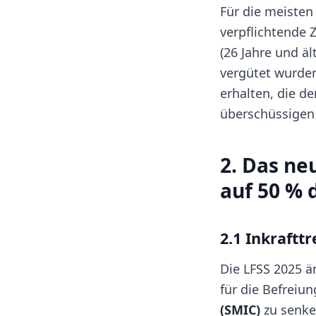
Für die meisten
verpflichtende 
(26 Jahre und ä
vergütet wurden
erhalten, die d
überschüssigen 
2. Das n
auf 50 % 
2.1 Inkraftt
Die LFSS 2025 ä
für die Befreiu
(SMIC)
zu senke