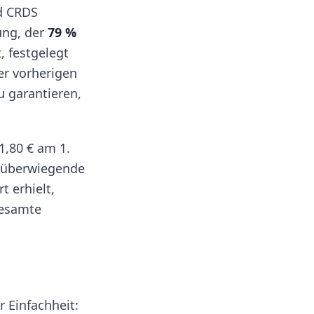
nd CRDS
tung, der
79 %
, festgelegt
er vorherigen
u garantieren,
1,80 € am 1.
e überwiegende
 erhielt,
gesamte
 Einfachheit: