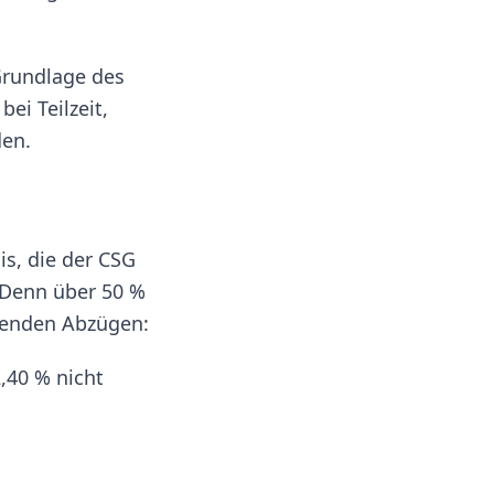
Grundlage des
ei Teilzeit,
den.
s, die der CSG
. Denn über 50 %
genden Abzügen:
,40 % nicht